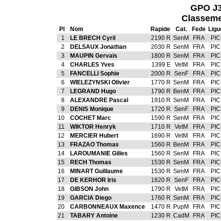
GPO J3
Classeme
Pl
Nom
Rapide
Cat.
Fede
Ligu
1
LE BRECH Cyril
2190 R
SenM
FRA
PIC
2
DELSAUX Jonathan
2030 R
SenM
FRA
PIC
3
MAUPIN Gervais
1800 R
SenM
FRA
PIC
4
CHARLES Yves
1399 E
VetM
FRA
PIC
5
FANCELLI Sophie
2000 R
SenF
FRA
PIC
6
WIELEZYNSKI Olivier
1770 R
SenM
FRA
PIC
7
LEGRAND Hugo
1790 R
BenM
FRA
PIC
8
ALEXANDRE Pascal
1910 R
SenM
FRA
PIC
9
DENIS Monique
1720 R
SenF
FRA
PIC
10
COCHET Marc
1590 R
SenM
FRA
PIC
11
WIKTOR Henryk
1710 R
VetM
FRA
PIC
12
MERCIER Hubert
1690 R
VetM
FRA
PIC
13
FRAZAO Thomas
1560 R
BenM
FRA
PIC
14
LAROUMANIE Gilles
1560 R
SenM
FRA
PIC
15
RECH Thomas
1530 R
SenM
FRA
PIC
16
MINART Guillaume
1530 R
SenM
FRA
PIC
17
DE KERHOR Iris
1820 R
SenF
FRA
PIC
18
GIBSON John
1790 R
VetM
FRA
PIC
19
GARCIA Diego
1760 R
SenM
FRA
PIC
20
CARBONNEAUX Maxence
1470 R
PupM
FRA
PIC
21
TABARY Antoine
1230 R
CadM
FRA
PIC