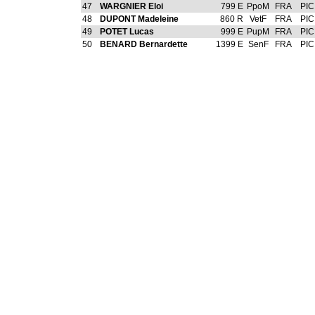
47
WARGNIER Eloi
799 E
PpoM
FRA
PIC
48
DUPONT Madeleine
860 R
VetF
FRA
PIC
49
POTET Lucas
999 E
PupM
FRA
PIC
50
BENARD Bernardette
1399 E
SenF
FRA
PIC