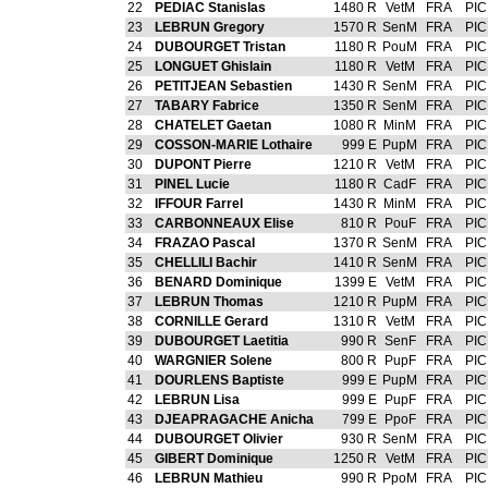
22
PEDIAC Stanislas
1480 R
VetM
FRA
PIC
23
LEBRUN Gregory
1570 R
SenM
FRA
PIC
24
DUBOURGET Tristan
1180 R
PouM
FRA
PIC
25
LONGUET Ghislain
1180 R
VetM
FRA
PIC
26
PETITJEAN Sebastien
1430 R
SenM
FRA
PIC
27
TABARY Fabrice
1350 R
SenM
FRA
PIC
28
CHATELET Gaetan
1080 R
MinM
FRA
PIC
29
COSSON-MARIE Lothaire
999 E
PupM
FRA
PIC
30
DUPONT Pierre
1210 R
VetM
FRA
PIC
31
PINEL Lucie
1180 R
CadF
FRA
PIC
32
IFFOUR Farrel
1430 R
MinM
FRA
PIC
33
CARBONNEAUX Elise
810 R
PouF
FRA
PIC
34
FRAZAO Pascal
1370 R
SenM
FRA
PIC
35
CHELLILI Bachir
1410 R
SenM
FRA
PIC
36
BENARD Dominique
1399 E
VetM
FRA
PIC
37
LEBRUN Thomas
1210 R
PupM
FRA
PIC
38
CORNILLE Gerard
1310 R
VetM
FRA
PIC
39
DUBOURGET Laetitia
990 R
SenF
FRA
PIC
40
WARGNIER Solene
800 R
PupF
FRA
PIC
41
DOURLENS Baptiste
999 E
PupM
FRA
PIC
42
LEBRUN Lisa
999 E
PupF
FRA
PIC
43
DJEAPRAGACHE Anicha
799 E
PpoF
FRA
PIC
44
DUBOURGET Olivier
930 R
SenM
FRA
PIC
45
GIBERT Dominique
1250 R
VetM
FRA
PIC
46
LEBRUN Mathieu
990 R
PpoM
FRA
PIC