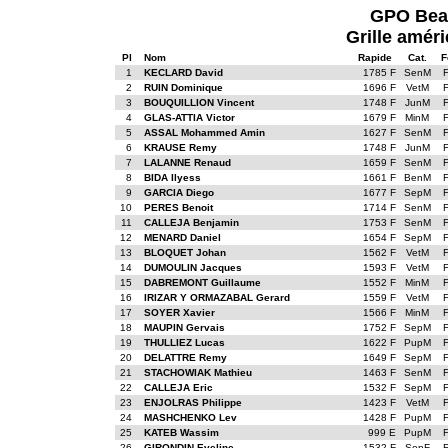
GPO Beau
Grille améri
Pl
Nom
Rapide
Cat.
F
1
KECLARD David
1785 F
SenM
2
RUIN Dominique
1696 F
VetM
3
BOUQUILLION Vincent
1748 F
JunM
4
GLAS-ATTIA Victor
1679 F
MinM
5
ASSAL Mohammed Amin
1627 F
SenM
6
KRAUSE Remy
1748 F
JunM
7
LALANNE Renaud
1659 F
SenM
8
BIDA Ilyess
1661 F
BenM
9
GARCIA Diego
1677 F
SepM
10
PERES Benoit
1714 F
SenM
11
CALLEJA Benjamin
1753 F
SenM
12
MENARD Daniel
1654 F
SepM
13
BLOQUET Johan
1562 F
VetM
14
DUMOULIN Jacques
1593 F
VetM
15
DABREMONT Guillaume
1552 F
MinM
16
IRIZAR Y ORMAZABAL Gerard
1559 F
VetM
17
SOYER Xavier
1566 F
MinM
18
MAUPIN Gervais
1752 F
SepM
19
THULLIEZ Lucas
1622 F
PupM
20
DELATTRE Remy
1649 F
SepM
21
STACHOWIAK Mathieu
1463 F
SenM
22
CALLEJA Eric
1532 F
SepM
23
ENJOLRAS Philippe
1423 F
VetM
24
MASHCHENKO Lev
1428 F
PupM
25
KATEB Wassim
999 E
PupM
26
GIRONDIN Eveline
1532 F
SepF