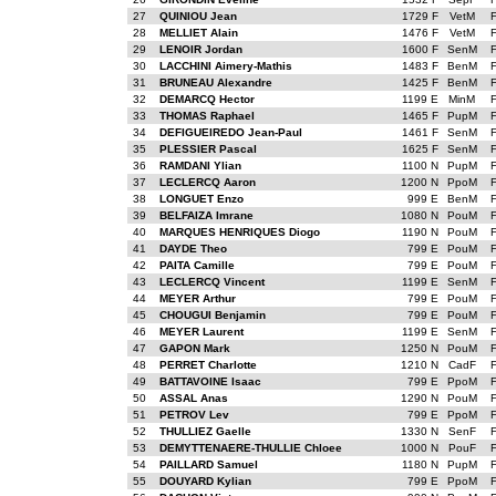
27
QUINIOU Jean
1729 F
VetM
28
MELLIET Alain
1476 F
VetM
29
LENOIR Jordan
1600 F
SenM
30
LACCHINI Aimery-Mathis
1483 F
BenM
31
BRUNEAU Alexandre
1425 F
BenM
32
DEMARCQ Hector
1199 E
MinM
33
THOMAS Raphael
1465 F
PupM
34
DEFIGUEIREDO Jean-Paul
1461 F
SenM
35
PLESSIER Pascal
1625 F
SenM
36
RAMDANI Ylian
1100 N
PupM
37
LECLERCQ Aaron
1200 N
PpoM
38
LONGUET Enzo
999 E
BenM
39
BELFAIZA Imrane
1080 N
PouM
40
MARQUES HENRIQUES Diogo
1190 N
PouM
41
DAYDE Theo
799 E
PouM
42
PAITA Camille
799 E
PouM
43
LECLERCQ Vincent
1199 E
SenM
44
MEYER Arthur
799 E
PouM
45
CHOUGUI Benjamin
799 E
PouM
46
MEYER Laurent
1199 E
SenM
47
GAPON Mark
1250 N
PouM
48
PERRET Charlotte
1210 N
CadF
49
BATTAVOINE Isaac
799 E
PpoM
50
ASSAL Anas
1290 N
PouM
51
PETROV Lev
799 E
PpoM
52
THULLIEZ Gaelle
1330 N
SenF
53
DEMYTTENAERE-THULLIE Chloee
1000 N
PouF
54
PAILLARD Samuel
1180 N
PupM
55
DOUYARD Kylian
799 E
PpoM