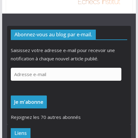
Abonnez-vous au blog par e-mail.
Saisissez votre adresse e-mail pour recevoir une
notification à chaque nouvel article publié.
A
d
r
e
Je m'abonne
s
s
Rejoignez les 70 autres abonnés
e
e
Liens