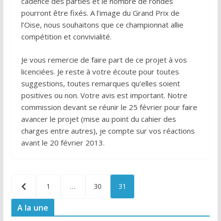
cadence des parties et le nombre de rondes
pourront être fixés. A l’image du Grand Prix de
l’Oise, nous souhaitons que ce championnat allie
compétition et convivialité.
Je vous remercie de faire part de ce projet à vos
licenciées. Je reste à votre écoute pour toutes
suggestions, toutes remarques qu’elles soient
positives ou non. Votre avis est important. Notre
commission devant se réunir le 25 février pour faire
avancer le projet (mise au point du cahier des
charges entre autres), je compte sur vos réactions
avant le 20 février 2013.
Pagination
1
…
30
31
des
A la une