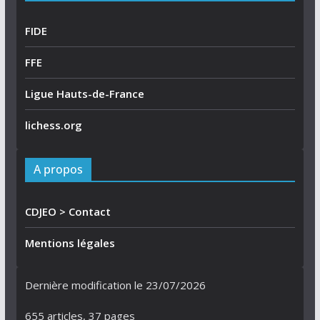
-
m
FIDE
a
i
FFE
l
Ligue Hauts-de-France
lichess.org
A propos
CDJEO > Contact
Mentions légales
Dernière modification le 23/07/2026
655
articles,
37
pages