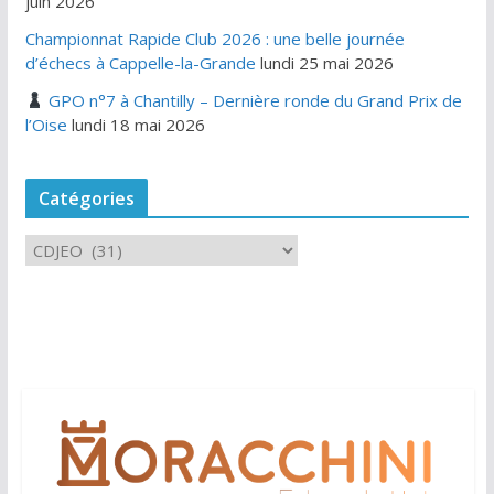
juin 2026
Championnat Rapide Club 2026 : une belle journée
d’échecs à Cappelle-la-Grande
lundi 25 mai 2026
GPO n°7 à Chantilly – Dernière ronde du Grand Prix de
l’Oise
lundi 18 mai 2026
Catégories
C
a
t
é
g
o
r
i
e
s