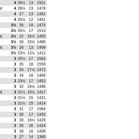
4
30½
13
1501
rd
4
28½
13
1478
4
27
13
1481
4
25½
12
1461
3½
35
18
1475
3½
33½
17
1513
rd
3½
32
16½
1455
3½
30
15½
1480
rd
3½
26
13
1409
3½
23½
12½
1412
3
35½
17
1562
3
35
18
1550
3
35
17½
1472
3
34
18
1486
3
33½
17
1452
3
32
16½
1496
rd
3
31½
15½
1417
3
31½
15
1421
3
31½
15
1414
3
31
17
1564
3
30
17
1432
3
30
16½
1429
3
30
16
1424
3
30
16
1408
3
27
14
1385