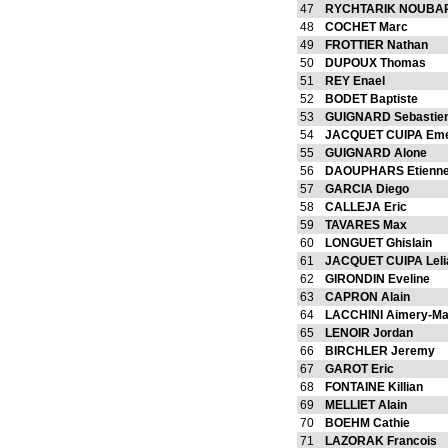
47
RYCHTARIK NOUBAR
48
COCHET Marc
49
FROTTIER Nathan
50
DUPOUX Thomas
51
REY Enael
52
BODET Baptiste
53
GUIGNARD Sebastie
54
JACQUET CUIPA Eme
55
GUIGNARD Alone
56
DAOUPHARS Etienn
57
GARCIA Diego
58
CALLEJA Eric
59
TAVARES Max
60
LONGUET Ghislain
61
JACQUET CUIPA Leli
62
GIRONDIN Eveline
63
CAPRON Alain
64
LACCHINI Aimery-Ma
65
LENOIR Jordan
66
BIRCHLER Jeremy
67
GAROT Eric
68
FONTAINE Killian
69
MELLIET Alain
70
BOEHM Cathie
71
LAZORAK Francois