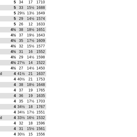
5
34
17
1710
5
33
15½
1688
5
29½
13½
1649
5
29
14½
1574
5
26
12
1633
4½
38
18½
1651
4½
37
19½
1643
4½
35
17½
1609
4½
32
15½
1577
4½
31
16
1552
4½
29
14½
1598
4½
27½
14
1522
4½
27
14½
1450
rd
4
41½
21
1637
4
40½
21
1753
4
38
18½
1648
4
37
19
1765
4
36
19
1635
4
35
17½
1703
4
34½
18
1767
4
34½
17½
1551
rd
4
33½
16½
1532
4
32
18
1596
4
31
15½
1561
4
30½
15
1556