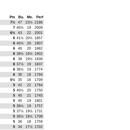
Pts
Bu.
Me.
Perf
7½
47
23½
2188
7
40½
19
2009
6½
43
22
2001
6
41½
20½
1857
6
40½
20
1907
6
40
20
1882
6
38½
19½
1902
6
38
19½
1838
6
37½
19
1837
6
36½
19
1774
6
36
18
1794
5½
35
16
1709
5
42
22
1764
5
40½
20
1750
5
40
21
1745
5
40
19
1801
5
38½
19
1757
5
37½
19½
1731
5
36½
18½
1708
5
36
18
1759
5
34
17½
1702