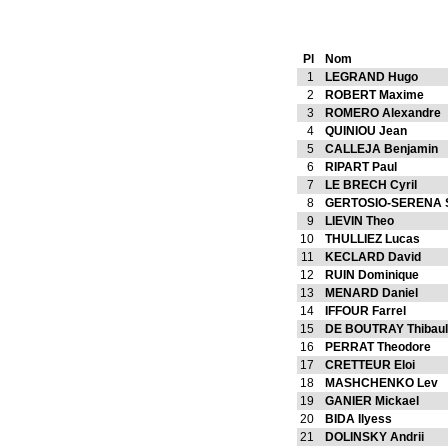
Pl
Nom
1
LEGRAND Hugo
2
ROBERT Maxime
3
ROMERO Alexandre
4
QUINIOU Jean
5
CALLEJA Benjamin
6
RIPART Paul
7
LE BRECH Cyril
8
GERTOSIO-SERENA S
9
LIEVIN Theo
10
THULLIEZ Lucas
11
KECLARD David
12
RUIN Dominique
13
MENARD Daniel
14
IFFOUR Farrel
15
DE BOUTRAY Thibaul
16
PERRAT Theodore
17
CRETTEUR Eloi
18
MASHCHENKO Lev
19
GANIER Mickael
20
BIDA Ilyess
21
DOLINSKY Andrii