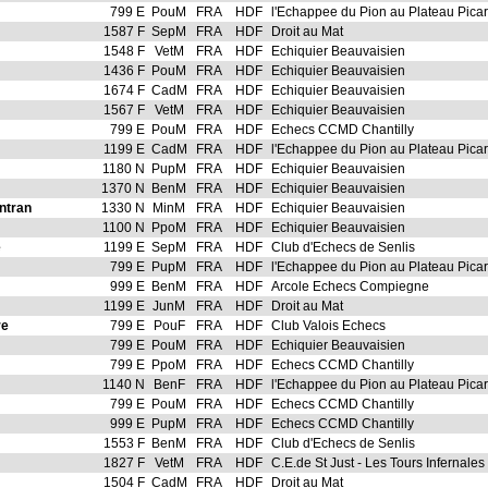
799 E
PouM
FRA
HDF
l'Echappee du Pion au Plateau Pica
1587 F
SepM
FRA
HDF
Droit au Mat
1548 F
VetM
FRA
HDF
Echiquier Beauvaisien
1436 F
PouM
FRA
HDF
Echiquier Beauvaisien
1674 F
CadM
FRA
HDF
Echiquier Beauvaisien
1567 F
VetM
FRA
HDF
Echiquier Beauvaisien
799 E
PouM
FRA
HDF
Echecs CCMD Chantilly
1199 E
CadM
FRA
HDF
l'Echappee du Pion au Plateau Pica
1180 N
PupM
FRA
HDF
Echiquier Beauvaisien
1370 N
BenM
FRA
HDF
Echiquier Beauvaisien
ntran
1330 N
MinM
FRA
HDF
Echiquier Beauvaisien
1100 N
PpoM
FRA
HDF
Echiquier Beauvaisien
e
1199 E
SepM
FRA
HDF
Club d'Echecs de Senlis
799 E
PupM
FRA
HDF
l'Echappee du Pion au Plateau Pica
999 E
BenM
FRA
HDF
Arcole Echecs Compiegne
1199 E
JunM
FRA
HDF
Droit au Mat
re
799 E
PouF
FRA
HDF
Club Valois Echecs
799 E
PouM
FRA
HDF
Echiquier Beauvaisien
799 E
PpoM
FRA
HDF
Echecs CCMD Chantilly
1140 N
BenF
FRA
HDF
l'Echappee du Pion au Plateau Pica
799 E
PouM
FRA
HDF
Echecs CCMD Chantilly
999 E
PupM
FRA
HDF
Echecs CCMD Chantilly
1553 F
BenM
FRA
HDF
Club d'Echecs de Senlis
1827 F
VetM
FRA
HDF
C.E.de St Just - Les Tours Infernales
1504 F
CadM
FRA
HDF
Droit au Mat