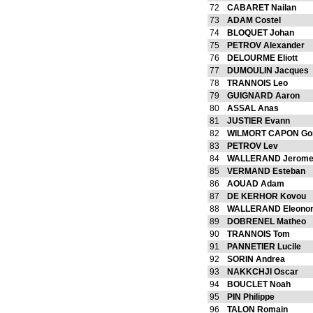
72
CABARET Nailan
73
ADAM Costel
74
BLOQUET Johan
75
PETROV Alexander
76
DELOURME Eliott
77
DUMOULIN Jacques
78
TRANNOIS Leo
79
GUIGNARD Aaron
80
ASSAL Anas
81
JUSTIER Evann
82
WILMORT CAPON Go
83
PETROV Lev
84
WALLERAND Jerom
85
VERMAND Esteban
86
AOUAD Adam
87
DE KERHOR Kovou
88
WALLERAND Eleono
89
DOBRENEL Matheo
90
TRANNOIS Tom
91
PANNETIER Lucile
92
SORIN Andrea
93
NAKKCHJI Oscar
94
BOUCLET Noah
95
PIN Philippe
96
TALON Romain