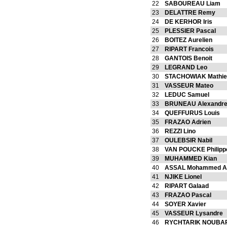
22
SABOUREAU Liam
23
DELATTRE Remy
24
DE KERHOR Iris
25
PLESSIER Pascal
26
BOITEZ Aurelien
27
RIPART Francois
28
GANTOIS Benoit
29
LEGRAND Leo
30
STACHOWIAK Mathie
31
VASSEUR Mateo
32
LEDUC Samuel
33
BRUNEAU Alexandr
34
QUEFFURUS Louis
35
FRAZAO Adrien
36
REZZI Lino
37
OULEBSIR Nabil
38
VAN POUCKE Philipp
39
MUHAMMED Kian
40
ASSAL Mohammed A
41
NJIKE Lionel
42
RIPART Galaad
43
FRAZAO Pascal
44
SOYER Xavier
45
VASSEUR Lysandre
46
RYCHTARIK NOUBAR