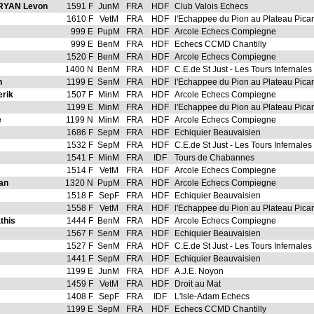
YAN Levon
1591 F
JunM
FRA
HDF
Club Valois Echecs
1610 F
VetM
FRA
HDF
l'Echappee du Pion au Plateau Pica
999 E
PupM
FRA
HDF
Arcole Echecs Compiegne
999 E
BenM
FRA
HDF
Echecs CCMD Chantilly
1520 F
BenM
FRA
HDF
Arcole Echecs Compiegne
1400 N
BenM
FRA
HDF
C.E.de St Just - Les Tours Infernales
n
1199 E
SenM
FRA
HDF
l'Echappee du Pion au Plateau Pica
rik
1507 F
MinM
FRA
HDF
Arcole Echecs Compiegne
1199 E
MinM
FRA
HDF
l'Echappee du Pion au Plateau Pica
e
1199 N
MinM
FRA
HDF
Arcole Echecs Compiegne
1686 F
SepM
FRA
HDF
Echiquier Beauvaisien
1532 F
SepM
FRA
HDF
C.E.de St Just - Les Tours Infernales
1541 F
MinM
FRA
IDF
Tours de Chabannes
1514 F
VetM
FRA
HDF
Arcole Echecs Compiegne
an
1320 N
PupM
FRA
HDF
Arcole Echecs Compiegne
1518 F
SepF
FRA
HDF
Echiquier Beauvaisien
1558 F
VetM
FRA
HDF
l'Echappee du Pion au Plateau Pica
this
1444 F
BenM
FRA
HDF
Arcole Echecs Compiegne
1567 F
SenM
FRA
HDF
Echiquier Beauvaisien
1527 F
SenM
FRA
HDF
C.E.de St Just - Les Tours Infernales
1441 F
SepM
FRA
HDF
Echiquier Beauvaisien
1199 E
JunM
FRA
HDF
A.J.E. Noyon
1459 F
VetM
FRA
HDF
Droit au Mat
1408 F
SepF
FRA
IDF
L'Isle-Adam Echecs
1199 E
SepM
FRA
HDF
Echecs CCMD Chantilly