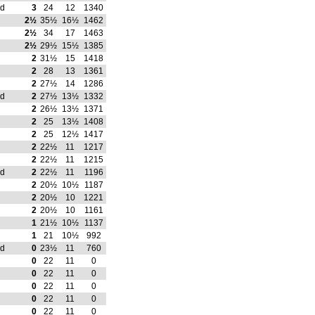
rd
3
24
12
1340
2½
35½
16½
1462
2½
34
17
1463
2½
29½
15½
1385
2
31½
15
1418
2
28
13
1361
2
27½
14
1286
rd
2
27½
13½
1332
2
26½
13½
1371
2
25
13½
1408
2
25
12½
1417
2
22½
11
1217
2
22½
11
1215
rd
2
22½
11
1196
2
20½
10½
1187
2
20½
10
1221
2
20½
10
1161
1
21½
10½
1137
1
21
10½
992
rd
0
23½
11
760
0
22
11
0
0
22
11
0
0
22
11
0
0
22
11
0
0
22
11
0