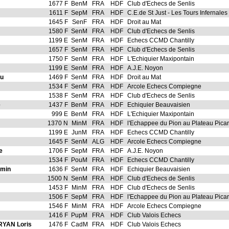
1677 F
BenM
FRA
HDF
Club d'Echecs de Senlis
1611 F
SepM
FRA
HDF
C.E.de St Just - Les Tours Infernales
1645 F
SenF
FRA
HDF
Droit au Mat
1580 F
SenM
FRA
HDF
Club d'Echecs de Senlis
1199 E
SenM
FRA
HDF
Echecs CCMD Chantilly
1657 F
SenM
FRA
HDF
Club d'Echecs de Senlis
1750 F
SenM
FRA
HDF
L'Echiquier Maxipontain
1199 E
SenM
FRA
HDF
A.J.E. Noyon
u
1469 F
SenM
FRA
HDF
Droit au Mat
1534 F
SenM
FRA
HDF
Arcole Echecs Compiegne
1538 F
SenM
FRA
HDF
Club d'Echecs de Senlis
e
1437 F
BenM
FRA
HDF
Echiquier Beauvaisien
999 E
BenM
FRA
HDF
L'Echiquier Maxipontain
1370 N
MinM
FRA
HDF
l'Echappee du Pion au Plateau Pica
1199 E
JunM
FRA
HDF
Echecs CCMD Chantilly
1645 F
SenM
ALG
HDF
Arcole Echecs Compiegne
e
1706 F
SepM
FRA
HDF
A.J.E. Noyon
1534 F
PouM
FRA
HDF
Echecs CCMD Chantilly
min
1636 F
SenM
FRA
HDF
Echiquier Beauvaisien
1500 N
SenM
FRA
HDF
Club d'Echecs de Senlis
1453 F
MinM
FRA
HDF
Club d'Echecs de Senlis
1506 F
SepM
FRA
HDF
l'Echappee du Pion au Plateau Pica
1546 F
MinM
FRA
HDF
Arcole Echecs Compiegne
1416 F
PupM
FRA
HDF
Club Valois Echecs
YAN Loris
1476 F
CadM
FRA
HDF
Club Valois Echecs