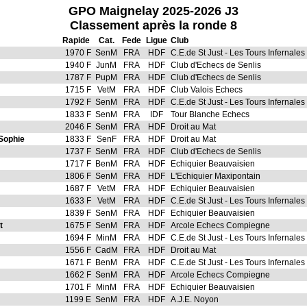
GPO Maignelay 2025-2026 J3
Classement après la ronde 8
Rapide
Cat.
Fede
Ligue
Club
1970 F
SenM
FRA
HDF
C.E.de St Just - Les Tours Infernales
1940 F
JunM
FRA
HDF
Club d'Echecs de Senlis
1787 F
PupM
FRA
HDF
Club d'Echecs de Senlis
1715 F
VetM
FRA
HDF
Club Valois Echecs
1792 F
SenM
FRA
HDF
C.E.de St Just - Les Tours Infernales
1833 F
SenM
FRA
IDF
Tour Blanche Echecs
2046 F
SenM
FRA
HDF
Droit au Mat
ophie
1833 F
SenF
FRA
HDF
Droit au Mat
1737 F
SenM
FRA
HDF
Club d'Echecs de Senlis
1717 F
BenM
FRA
HDF
Echiquier Beauvaisien
1806 F
SenM
FRA
HDF
L'Echiquier Maxipontain
1687 F
VetM
FRA
HDF
Echiquier Beauvaisien
1633 F
VetM
FRA
HDF
C.E.de St Just - Les Tours Infernales
1839 F
SenM
FRA
HDF
Echiquier Beauvaisien
t
1675 F
SenM
FRA
HDF
Arcole Echecs Compiegne
1694 F
MinM
FRA
HDF
C.E.de St Just - Les Tours Infernales
1556 F
CadM
FRA
HDF
Droit au Mat
1671 F
BenM
FRA
HDF
C.E.de St Just - Les Tours Infernales
1662 F
SenM
FRA
HDF
Arcole Echecs Compiegne
1701 F
MinM
FRA
HDF
Echiquier Beauvaisien
1199 E
SenM
FRA
HDF
A.J.E. Noyon