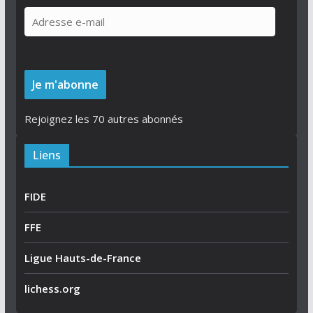
A
d
r
e
Je m'abonne
s
s
Rejoignez les 70 autres abonnés
e
e
Liens
-
m
FIDE
a
i
FFE
l
Ligue Hauts-de-France
lichess.org