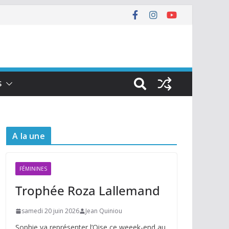
S
A la une
FÉMININES
Trophée Roza Lallemand
samedi 20 juin 2026
Jean Quiniou
Sophie va représenter l’Oise ce weeek-end au