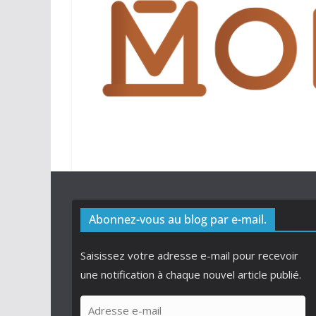
Abonnez-vous au blog par e-mail.
Saisissez votre adresse e-mail pour recevoir
une notification à chaque nouvel article publié.
A