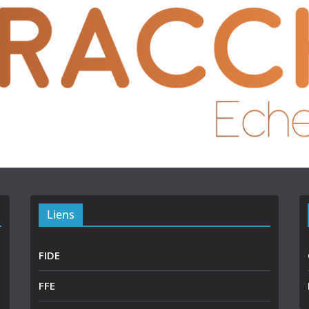
Liens
FIDE
FFE