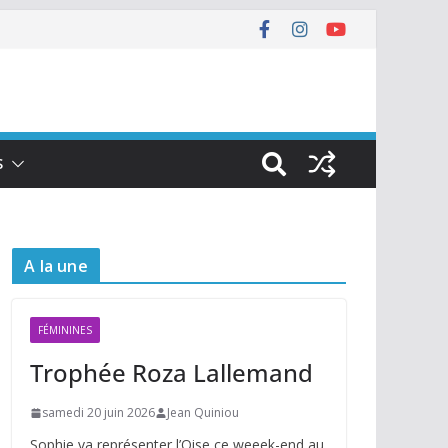
S
A la une
FÉMININES
Trophée Roza Lallemand
samedi 20 juin 2026
Jean Quiniou
Sophie va représenter l’Oise ce weeek-end au