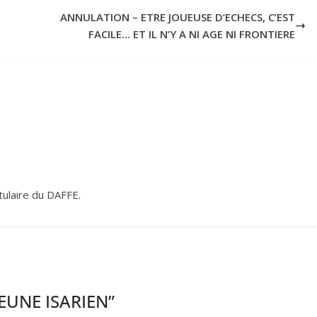
ANNULATION – ETRE JOUEUSE D’ECHECS, C’EST
FACILE… ET IL N’Y A NI AGE NI FRONTIERE
itulaire du DAFFE.
EUNE ISARIEN
”