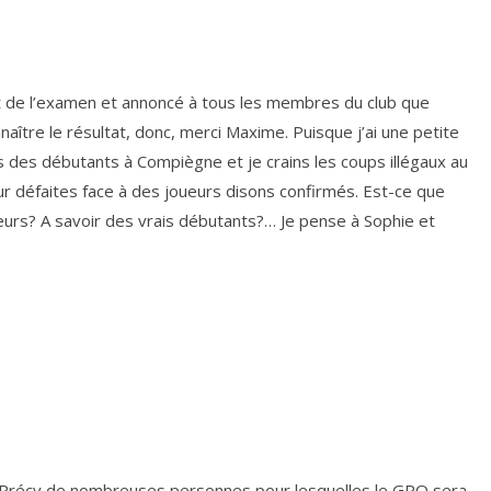
tat de l’examen et annoncé à tous les membres du club que
nnaître le résultat, donc, merci Maxime. Puisque j’ai une petite
s des débutants à Compiègne et je crains les coups illégaux au
r défaites face à des joueurs disons confirmés. Est-ce que
eurs? A savoir des vrais débutants?… Je pense à Sophie et
à Précy de nombreuses personnes pour lesquelles le GPO sera