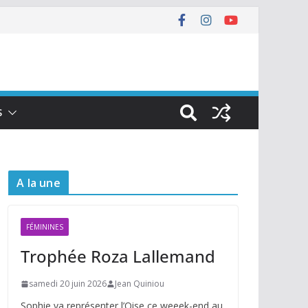
S
A la une
FÉMININES
Trophée Roza Lallemand
samedi 20 juin 2026
Jean Quiniou
Sophie va représenter l’Oise ce weeek-end au